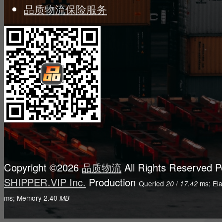
品质物流保险服务
Copyright ©2026
品质物流
All Rights Reserved
P
SHIPPER.VIP Inc.
Production
Queried
/
ms; El
20
17.42
ms; Memory
2.40
MB