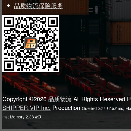
品质物流保险服务
Copyright ©2026
品质物流
All Rights Reserved
P
SHIPPER.VIP Inc.
Production
Queried
/
ms; El
20
17.88
ms; Memory
2.38
MB