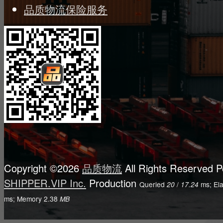
品质物流保险服务
Copyright ©2026
品质物流
All Rights Reserved
P
SHIPPER.VIP Inc.
Production
Queried
/
ms; El
20
17.24
ms; Memory
2.38
MB