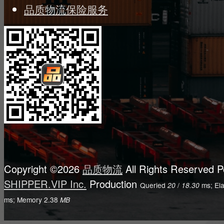
品质物流保险服务
Copyright ©2026
品质物流
All Rights Reserved
P
SHIPPER.VIP Inc.
Production
Queried
/
ms; El
20
18.30
ms; Memory
2.38
MB