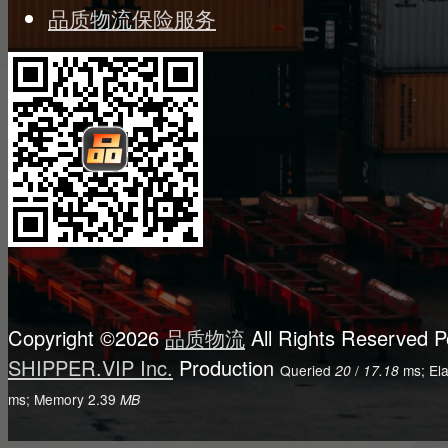
品质物流保险服务
Copyright ©2026
品质物流
All Rights Reserved
P
SHIPPER.VIP Inc.
Production
Queried
/
ms; El
20
17.18
ms; Memory
2.39
MB