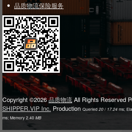
品质物流保险服务
Copyright ©2026
品质物流
All Rights Reserved
P
SHIPPER.VIP Inc.
Production
Queried
/
ms; El
20
17.24
ms; Memory
2.40
MB