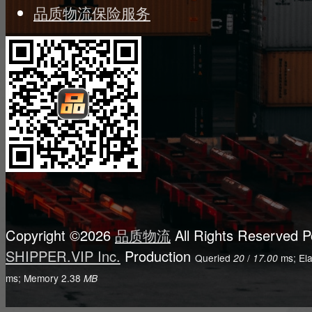
品质物流保险服务
Copyright ©2026
品质物流
All Rights Reserved
P
SHIPPER.VIP Inc.
Production
Queried
/
ms; El
20
17.00
ms; Memory
2.38
MB