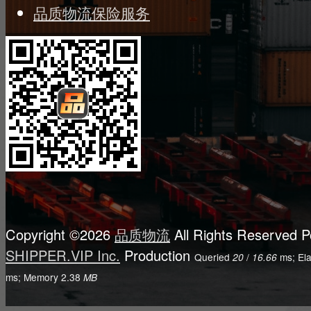
品质物流保险服务
Copyright ©2026
品质物流
All Rights Reserved
P
SHIPPER.VIP Inc.
Production
Queried
/
ms; El
20
16.66
ms; Memory
2.38
MB