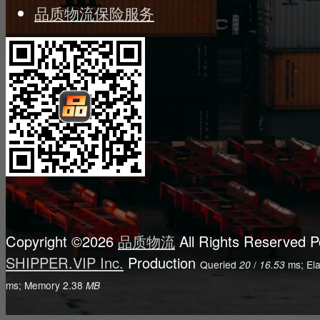
品质物流保险服务
Copyright ©2026
品质物流
All Rights Reserved
P
SHIPPER.VIP Inc.
Production
Queried
/
ms; El
20
16.53
ms; Memory
2.38
MB