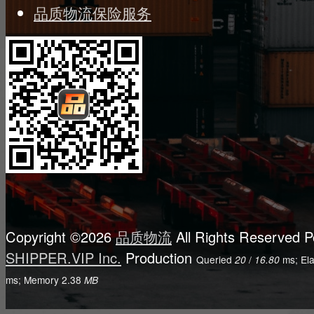
品质物流保险服务
Copyright ©2026
品质物流
All Rights Reserved
P
SHIPPER.VIP Inc.
Production
Queried
/
ms; El
20
16.80
ms; Memory
2.38
MB