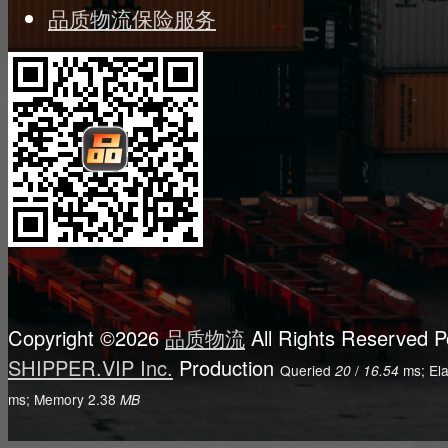
品质物流保险服务
Copyright ©2026
品质物流
All Rights Reserved
P
SHIPPER.VIP Inc.
Production
Queried
/
ms; El
20
16.54
ms; Memory
2.38
MB