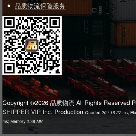
品质物流保险服务
Copyright ©2026
品质物流
All Rights Reserved
P
SHIPPER.VIP Inc.
Production
Queried
/
ms; El
20
16.27
ms; Memory
2.38
MB