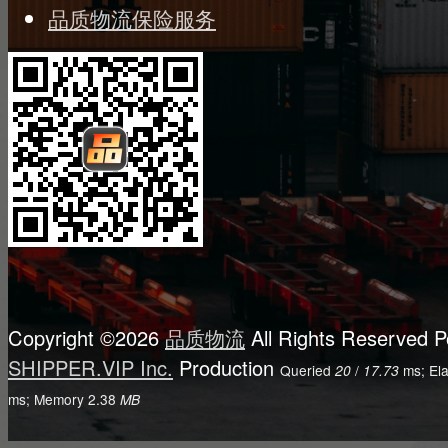
品质物流保险服务
Copyright ©2026
品质物流
All Rights Reserved
P
SHIPPER.VIP Inc.
Production
Queried
/
ms; El
20
17.73
ms; Memory
2.38
MB