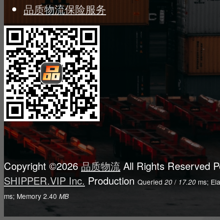
品质物流保险服务
Copyright ©2026
品质物流
All Rights Reserved
P
SHIPPER.VIP Inc.
Production
Queried
/
ms; El
20
17.20
ms; Memory
2.40
MB