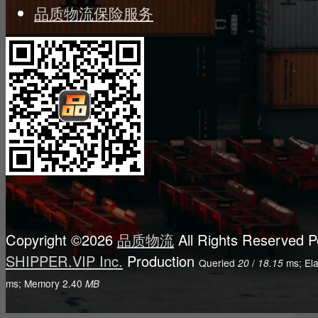
品质物流保险服务
Copyright ©2026
品质物流
All Rights Reserved
P
SHIPPER.VIP Inc.
Production
Queried
/
ms; El
20
18.15
ms; Memory
2.40
MB