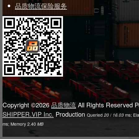
品质物流保险服务
Copyright ©2026
品质物流
All Rights Reserved
P
SHIPPER.VIP Inc.
Production
Queried
/
ms; El
20
16.03
ms; Memory
2.40
MB