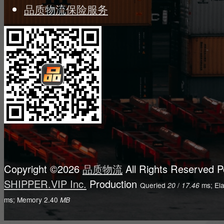
品质物流保险服务
Copyright ©2026
品质物流
All Rights Reserved
P
SHIPPER.VIP Inc.
Production
Queried
/
ms; El
20
17.46
ms; Memory
2.40
MB