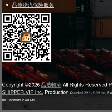
品质物流保险服务
Copyright ©2026
品质物流
All Rights Reserved
P
SHIPPER.VIP Inc.
Production
Queried
/
ms; El
20
16.30
ms; Memory
2.40
MB