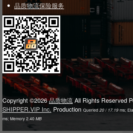
品质物流保险服务
Copyright ©2026
品质物流
All Rights Reserved
P
SHIPPER.VIP Inc.
Production
Queried
/
ms; El
20
17.19
ms; Memory
2.40
MB