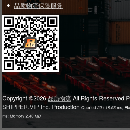
品质物流保险服务
Copyright ©2026
品质物流
All Rights Reserved
P
SHIPPER.VIP Inc.
Production
Queried
/
ms; El
20
18.53
ms; Memory
2.40
MB