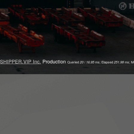
SHIPPER.VIP Inc.
Production
Queried
/
ms; Elapsed
ms; M
20
16.95
251.98