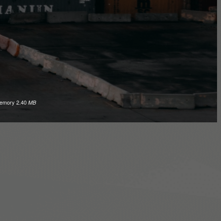
emory
2.40
MB