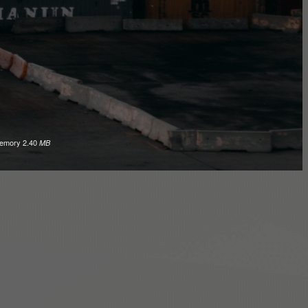
emory
2.40
MB