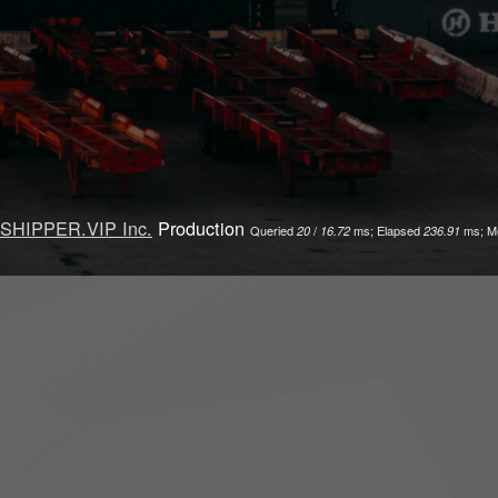
SHIPPER.VIP Inc.
Production
Queried
/
ms; Elapsed
ms; M
20
16.72
236.91