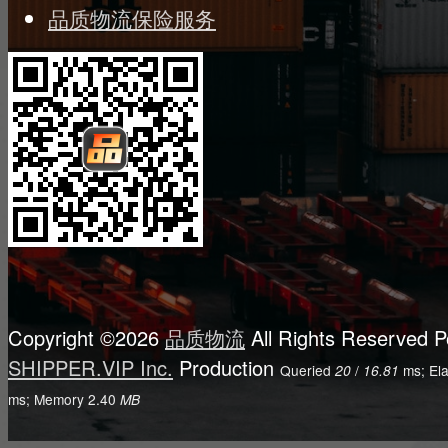
品质物流保险服务
Copyright ©2026
品质物流
All Rights Reserved
P
SHIPPER.VIP Inc.
Production
Queried
/
ms; El
20
16.81
ms; Memory
2.40
MB