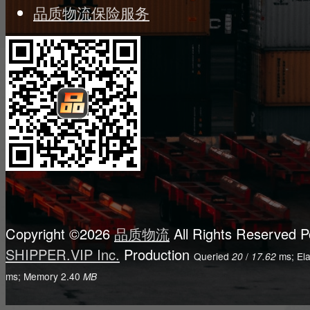
品质物流保险服务
Copyright ©2026
品质物流
All Rights Reserved
P
SHIPPER.VIP Inc.
Production
Queried
/
ms; El
20
17.62
ms; Memory
2.40
MB