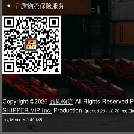
品质物流保险服务
Copyright ©2026
品质物流
All Rights Reserved
P
SHIPPER.VIP Inc.
Production
Queried
/
ms; El
20
16.76
ms; Memory
2.40
MB