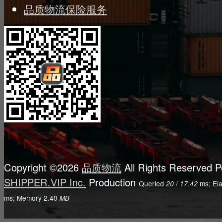
品质物流保险服务
Copyright ©2026
品质物流
All Rights Reserved
P
SHIPPER.VIP Inc.
Production
Queried
/
ms; El
20
17.42
ms; Memory
2.40
MB