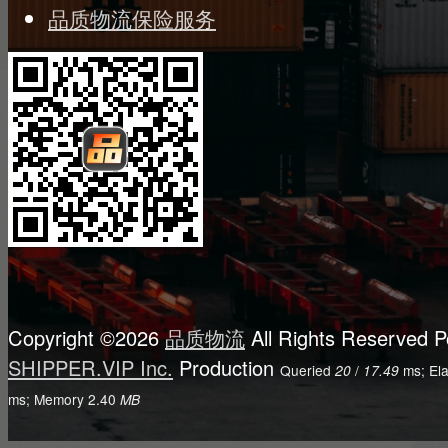
品质物流保险服务
Copyright ©2026
品质物流
All Rights Reserved
P
SHIPPER.VIP Inc.
Production
Queried
/
ms; El
20
17.49
ms; Memory
2.40
MB