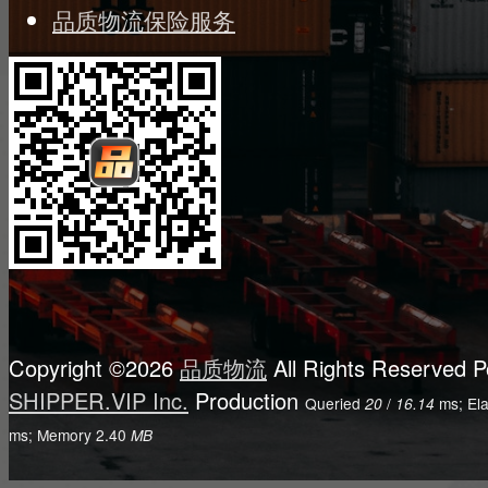
品质物流保险服务
Copyright ©2026
品质物流
All Rights Reserved
P
SHIPPER.VIP Inc.
Production
Queried
/
ms; El
20
16.14
ms; Memory
2.40
MB