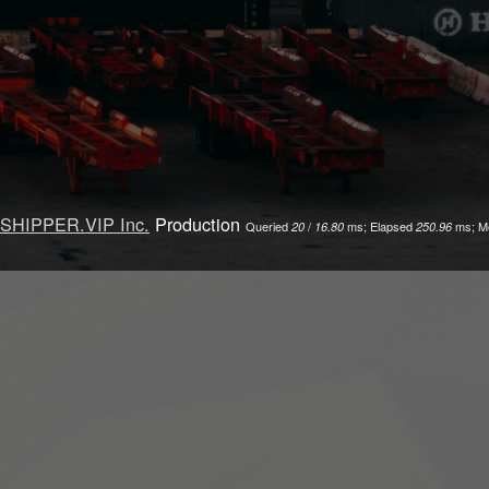
SHIPPER.VIP Inc.
Production
Queried
/
ms; Elapsed
ms; M
20
16.80
250.96