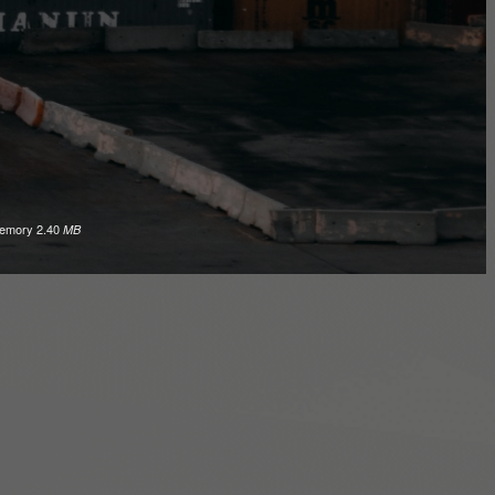
emory
2.40
MB