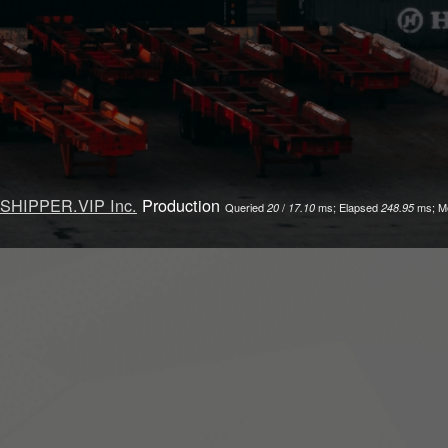
SHIPPER.VIP Inc.
Production
Queried
/
ms; Elapsed
ms; M
20
17.10
248.95