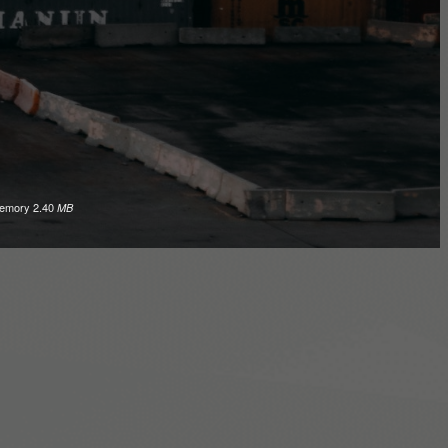
emory
2.40
MB