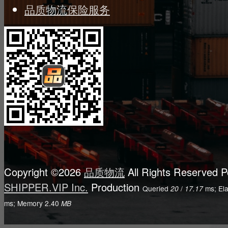
品质物流保险服务
Copyright ©2026
品质物流
All Rights Reserved
P
SHIPPER.VIP Inc.
Production
Queried
/
ms; El
20
17.17
ms; Memory
2.40
MB