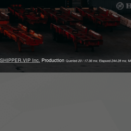
SHIPPER.VIP Inc.
Production
Queried
/
ms; Elapsed
ms; M
20
17.36
244.28