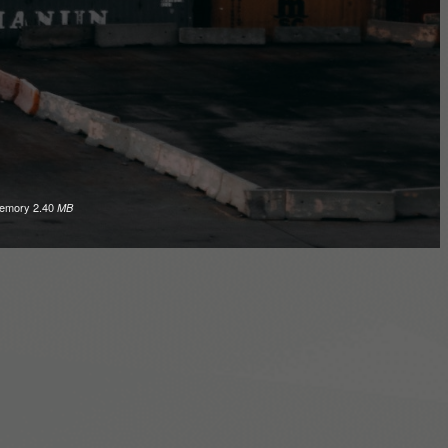
emory
2.40
MB