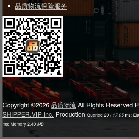
品质物流保险服务
Copyright ©2026
品质物流
All Rights Reserved
P
SHIPPER.VIP Inc.
Production
Queried
/
ms; El
20
17.65
ms; Memory
2.40
MB