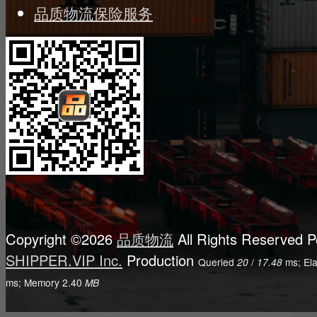
品质物流保险服务
Copyright ©2026
品质物流
All Rights Reserved
P
SHIPPER.VIP Inc.
Production
Queried
/
ms; El
20
17.48
ms; Memory
2.40
MB