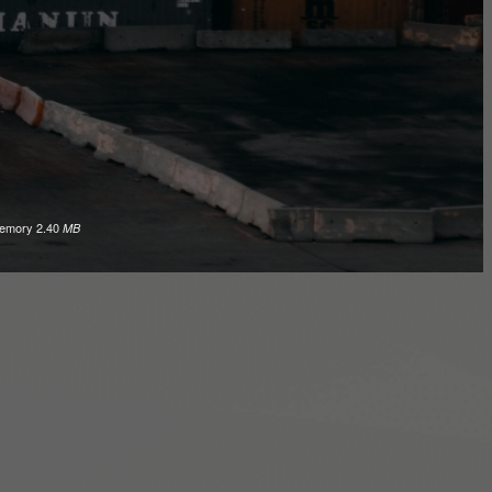
emory
2.40
MB