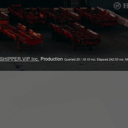
SHIPPER.VIP Inc.
Production
Queried
/
ms; Elapsed
ms; M
20
18.10
242.53