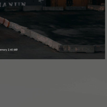
emory
2.40
MB